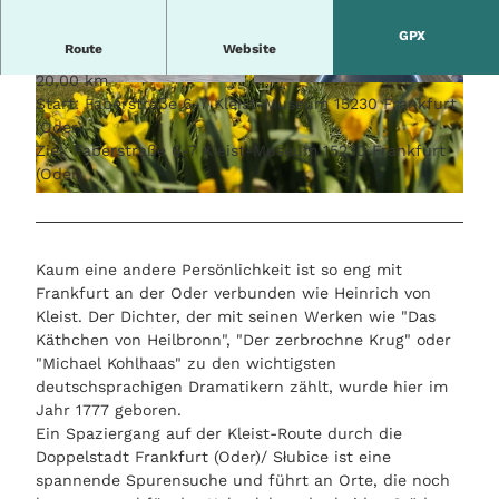
GPX
Route
Website
20,00 km
© StadtMarketing Frankfurt Oder
© Kalko
Start: Faberstraße 6-7 Kleist-Museum 15230 Frankfurt
(Oder)
Ziel: Faberstraße 6-7 Kleist-Museum 15230 Frankfurt
(Oder)
© Stiftung Kleist-Museum
Kaum eine andere Persönlichkeit ist so eng mit
Frankfurt an der Oder verbunden wie Heinrich von
Kleist. Der Dichter, der mit seinen Werken wie "Das
Käthchen von Heilbronn", "Der zerbrochne Krug" oder
"Michael Kohlhaas" zu den wichtigsten
deutschsprachigen Dramatikern zählt, wurde hier im
Jahr 1777 geboren.
Ein Spaziergang auf der Kleist-Route durch die
Doppelstadt Frankfurt (Oder)/ Słubice ist eine
spannende Spurensuche und führt an Orte, die noch