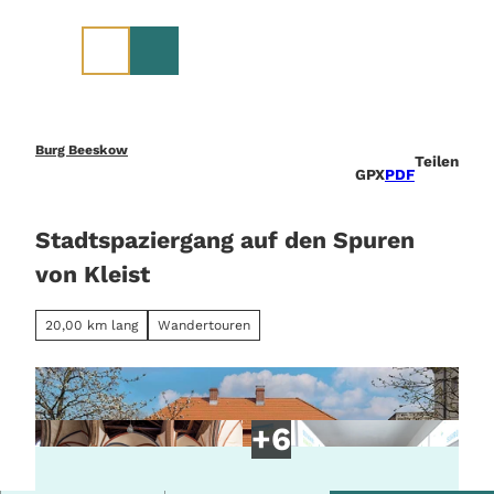
Z
u
m
I
n
h
a
Burg Beeskow
Teilen
l
GPX
PDF
t
Stadtspaziergang auf den Spuren
von Kleist
20,00 km lang
Wandertouren