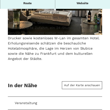
Das 3-Sternehotel und Restaurant Villa Casino***
Route
Website
befindet sich im historischen Ziegelsteinbau des alten
Armeekasinos und bietet gute
© Adrian Strep
© Adrian Strep
Übernachtungsmöglichkeiten für Geschäfts- und
Freizeitreisende. Geschäftsreisende erfreut die
unkomplizierte Zufahrt, ein 24-Stunden Concierge-
Service, der business corner mit PC, Scanner und
© Adrian Strep
Drucker sowie kostenloses W-Lan im gesamten Hotel.
Erholungsreisende schätzen die beschauliche
Hotelatmosphäre, die Lage im Herzen von Słubice
sowie die Nähe zu Frankfurt und dem kulturellen
Angebot der Städte.
In der Nähe
Auf der Karte anschauen
Veranstaltung