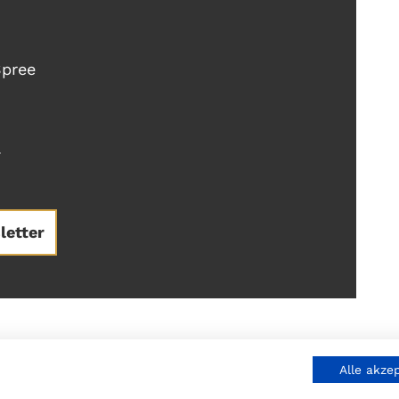
Spree
7
letter
Alle akze