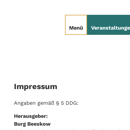
Z
u
sum
Datenschutz
m
I
Ticket
Suche
Menü
Veranstaltung
n
h
a
l
t
Impressum
Angaben gemäß § 5 DDG:
Herausgeber:
Burg Beeskow