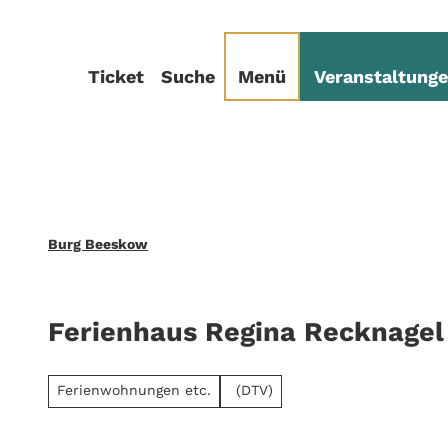
Z
sum
Datenschutz
u
m
Ticket
Suche
Menü
Veranstaltung
I
n
h
a
l
t
Burg Beeskow
Ferienhaus Regina Recknagel
Ferienwohnungen etc.
(DTV)