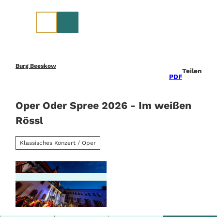
Z
u
m
I
n
h
a
Burg Beeskow
Teilen
l
PDF
t
Oper Oder Spree 2026 - Im weißen
Rössl
Klassisches Konzert / Oper
© Bernd Geller, Stiftung Stift Neuzelle |
CC-BY-NC-ND