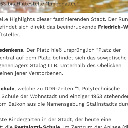
53 bis Haltestelle "Lindenallee"
elle Highlights dieser faszinierenden Stadt. Der Ru
befindet sich direkt das beeindruckende
Friedrich-W
tsteller.
Gedenkens
. Der Platz hieß ursprünglich "Platz der
ntral auf dem Platz befindet sich das sowjetische
enenlagers Stalag III B. Unterhalb des Obelisken
einen jener Verstorbenen.
schule
, welche zu DDR-Zeiten "1. Polytechnische
te Schule der Wohnstadt und einziger 1953 stehende
vom Balkon aus die Namensgebung Stalinstadts dur
ste Kindergarten in der Stadt, der heute eine
t: die
Pestalozzi-Schule
. Im Zentrum der Anlage (d