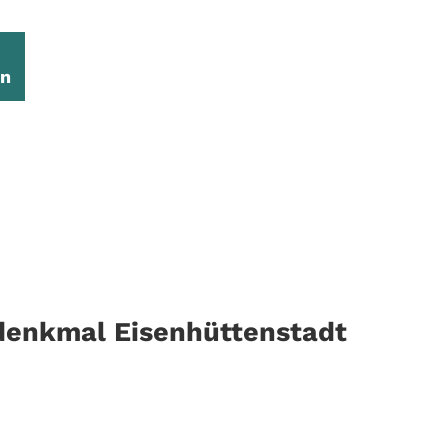
en
denkmal Eisenhüttenstadt