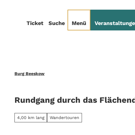
Z
sum
Datenschutz
u
m
Ticket
Suche
Menü
Veranstaltung
I
n
h
a
l
t
Burg Beeskow
Rundgang durch das Flächen
4,00 km lang
Wandertouren