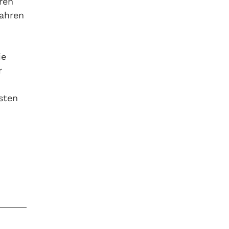
ren
Jahren
ie
r
sten