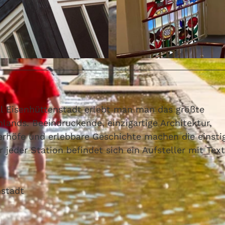
© Stadt Eisenhüttenstadt
 Eisenhüttenstadt erlebt man man das größte
ds. Beeindruckende, einzigartige Architektur,
erhöfe und erlebbare Geschichte machen die einsti
 jeder Station befindet sich ein Aufsteller mit Tex
nstadt