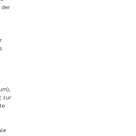
 der
r
s
um),
g zur
te
ale