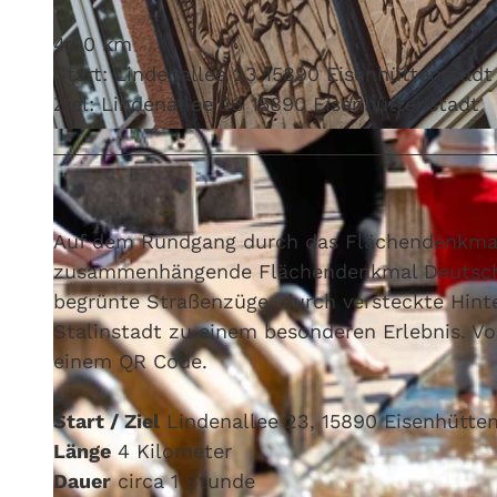
4,00 km
Start: Lindenallee 23 15890 Eisenhüttenstadt
Ziel: Lindenallee 23 15890 Eisenhüttenstadt
© Stadt Eisenhüttenstadt
Auf dem Rundgang durch das Flächendenkmal
zusammenhängende Flächendenkmal Deutschlan
begrünte Straßenzüge, durch versteckte Hint
Stalinstadt zu einem besonderen Erlebnis. Vor
einem QR Code.
Start / Ziel
Lindenallee 23, 15890 Eisenhütte
Länge
4 Kilometer
Dauer
circa 1 Stunde