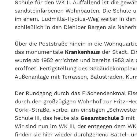
Schule für den WK II. Auffallend ist die gewä
sandsteinfarbenen Wohnbauten. Die Schule un
im ehem. Ludmilla-Hypius-Weg weiter in den 
schließlich in den Diehloer Bergen als Naher
Über die Poststraße hinein in die Wohnquarti
das monumentale
Krankenhaus
der Stadt. Ei
wurde ab 1952 errichtet und bereits 1953 als
eröffnet. Fertigstellung des Gebäudekomplexe
Außenanlage mit Terrassen, Balustraden, K
Der Rundgang durch das Flächendenkmal Eise
durch den großzügigen Wohnhof zur Fritz-Hec
Gorki-Straße, vorbei am einstigen „Schwester
Schule III, das heute als
Gesamtschule 3
mit 
Wir sind nun im WK III, der entgegen dem WK 
finden sie hier wieder durchgehend Sattel- u