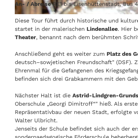
An- / Abreise
RE1 bis Eisenhüttenstadt, Bus 4
© Stadt Eisenhüttenstadt
Diese Tour führt durch historische und kultur
startet in der malerischen
Lindenallee
. Hier 
Theater
, benannt nach dem berühmten Schrif
Anschließend geht es weiter zum
Platz des 
deutsch–sowjetischen Freundschaft" (DSF). Ze
Ehrenmal für die Gefangenen des Kriegsgefang
befinden sich drei Grabkammern mit den Geb
Nächster Halt ist die
Astrid-Lindgren-Grund
Oberschule „Georgi Dimitroff“" hieß. Als ers
Repräsentativbau der neuen Stadt, erfolgte 
Walter Ulbricht.
Jenseits der Schule befindet sich auch der er
sonderpaedagogische Förderschule beherberg