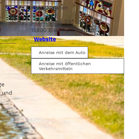
Kontaktdaten
Lindenallee 23
15890
Eisenhüttenstadt
Website
Anreise mit dem Auto
Anreise mit öffentlichen
Verkehrsmitteln
ge
t und