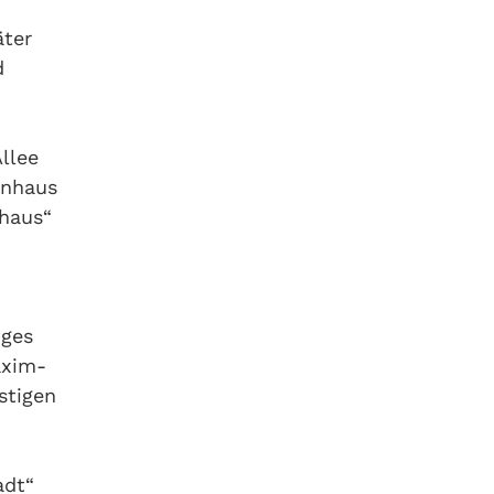
äter
d
llee
enhaus
shaus“
uges
axim-
stigen
adt“