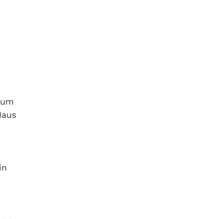
trum
Haus
in