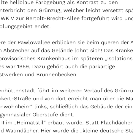
hlte hellblaue Farbgebung als Kontrast zu den
terbricht den Grünzug, welcher leicht versetzt sp
WK V zur Bertolt-Brecht-Allee fortgeführt wird un
holungsgebiet endet.
ere der Pawlowallee erblicken sie beim queren der A
n Abstecher auf das Gelände lohnt sich! Das Krank
 provisorisches Krankenhaus im späteren „Isolation
s war 1959. Dazu gehört auch die parkartige
unstwerken und Brunnenbecken.
nhüttenstadt führt im weiteren Verlauf des Grünz
kert-Straße und von dort erreicht man über die M
nwohnheim“ links, schließlich das Gebäude der ein
gymnasialer Oberstufe dient.
II im „Heimatstil“ erbaut wurde. Statt Flachdächer
nd Walmdächer. Hier wurde die „kleine deutsche St