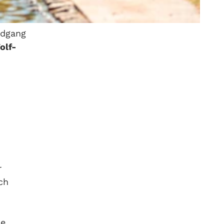
ndgang
olf-
r
ch
ie