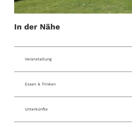
H
In der Nähe
a
u
s
a
n
Veranstaltung
s
i
c
Essen & Trinken
h
t
Unterkünfte