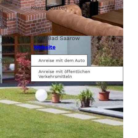
 sind
Kontaktdaten
nd
s. Das
den.
Moorstr. 10
rett,
15526
Bad Saarow
etzen
Website
en mit
).
Anreise mit dem Auto
Anreise mit öffentlichen
Verkehrsmitteln