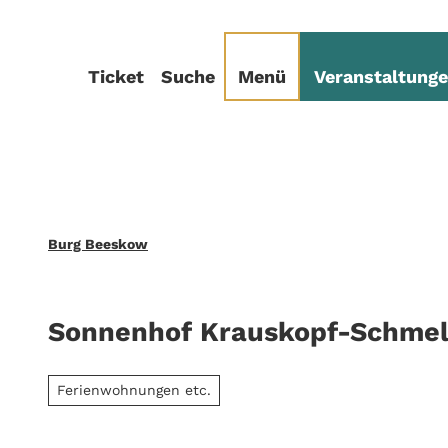
Z
sum
Datenschutz
u
m
Ticket
Suche
Menü
Veranstaltung
I
n
h
a
l
t
Burg Beeskow
Sonnenhof Krauskopf-Schmel
Ferienwohnungen etc.