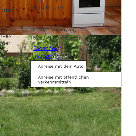
Kontaktdaten
rbruch
Uchtenhagenweg 12
rfügt
16259
Neuenhagen
mmer
Facebook
 das
Instagram
Anreise mit dem Auto
ücher
Anreise mit öffentlichen
Verkehrsmitteln
s.