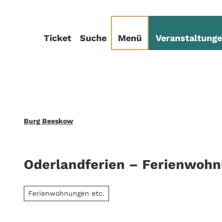
Z
sum
Datenschutz
u
m
Ticket
Suche
Menü
Veranstaltung
I
n
h
a
l
t
Burg Beeskow
Oderlandferien – Ferienwohn
Ferienwohnungen etc.