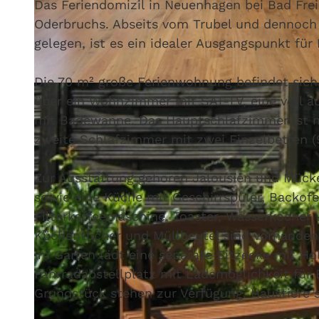
Das Feriendomizil in Neuenhagen bei Bad Fre
Oderbruchs. Abseits vom Trubel und dennoch
gelegen, ist es ein idealer Ausgangspunkt fü
Die 70 m² große Ferienwohnung befindet sich
© Seenland Oder-Spree
über ein Wohnzimmer mit SAT-TV, eine voll a
mit Badewanne. Das Hauptschlafzimmer ist m
zweite Schlafzimmer mit zwei Einzelbetten (
Zur Ausstattung gehören Jalousien und Mück
sowie eine Küche mit Geschirrspüler, Backofe
Filterkaffeemaschine, Toaster, Wasserkocher 
Küchentücher und Müllbeutel sind vorhanden
Im Garten lädt eine separate Sitzecke mit Ho
Fahrradabstellplatz mit Lademöglichkeit für 
Grundstück stehen zur Verfügung. Haustiere s