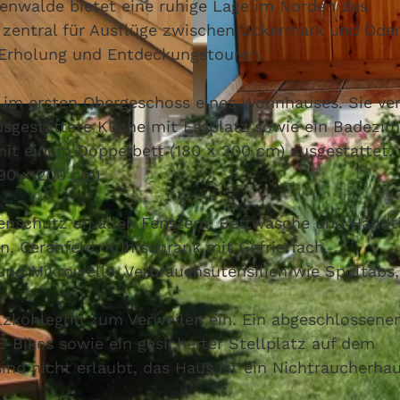
ienwalde bietet eine ruhige Lage im Norden des
 zentral für Ausflüge zwischen Uckermark und Ode
r Erholung und Entdeckungstouren.
 im ersten Obergeschoss eines Wohnhauses. Sie ve
© Seenland Oder-Spree
usgestattete Küche mit Essplatz sowie ein Badezi
it einem Doppelbett (180 × 200 cm) ausgestattet,
90 × 200 cm).
enschutz an allen Fenstern, Bettwäsche und Handt
n, Ceranfeld, Kühlschrank mit Gefrierfach,
und Mikrowelle. Verbrauchsutensilien wie Spültabs,
.
lzkohlegrill zum Verweilen ein. Ein abgeschlossener
E-Bikes sowie ein gesicherter Stellplatz auf dem
ind nicht erlaubt, das Haus ist ein Nichtraucherhau