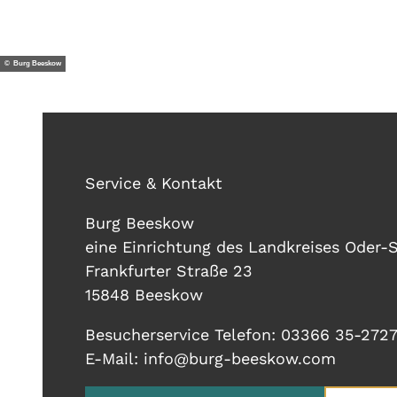
n
s
i
© Burg Beeskow
c
h
t
Service & Kontakt
Burg Beeskow
eine Einrichtung des Landkreises Oder-
Frankfurter Straße 23
15848 Beeskow
Besucherservice Telefon: 03366 35-272
E-Mail: info@burg-beeskow.com