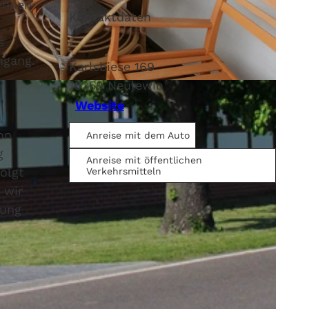
ennen
Kontaktdaten
s
ngang.
Karlsbiese 169
16259
Neulewin
m
Website
on
Anreise mit dem Auto
g
Anreise mit öffentlichen
olgt
Verkehrsmitteln
 wir
nung