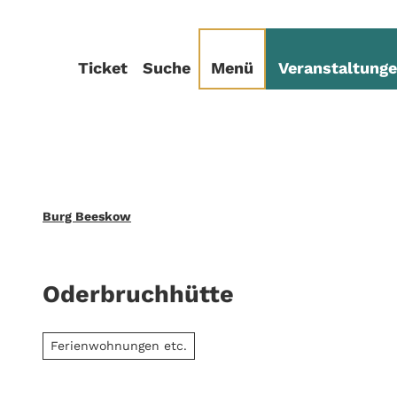
Z
sum
Datenschutz
u
m
Ticket
Suche
Menü
Veranstaltung
I
n
h
a
l
t
Burg Beeskow
Oderbruchhütte
Ferienwohnungen etc.