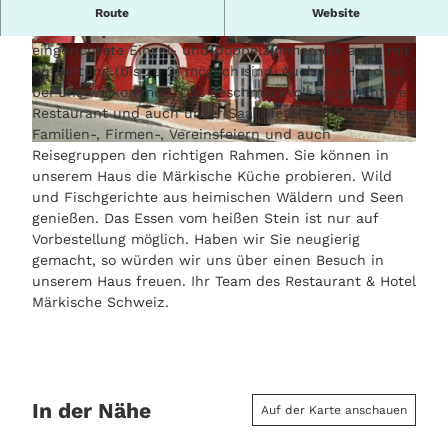
Seit 1860 gemütlich wohnen - gepflegt speisen -
Route
Website
niveauvoll feiern. Unser Haus verfügt über liebevoll
eingerichtete Einzel- und Doppelzimmer, die auch mit
H
H
Aufbettung (bis zu 2) möglich sind. Auch Ihr Hund ist
o
o
bei uns willkommen. Das geschmackvoll eingerichtete
t
t
Restaurant und auch unser Saal bieten für Hochzeits-,
e
e
Familien-, Firmen-, Vereinsfeiern und auch
l
l
Reisegruppen den richtigen Rahmen. Sie können in
M
M
unserem Haus die Märkische Küche probieren. Wild
ä
ä
und Fischgerichte aus heimischen Wäldern und Seen
r
r
genießen. Das Essen vom heißen Stein ist nur auf
k
k
Vorbestellung möglich. Haben wir Sie neugierig
i
i
gemacht, so würden wir uns über einen Besuch in
s
s
unserem Haus freuen. Ihr Team des Restaurant & Hotel
c
c
Märkische Schweiz.
h
h
e
e
S
S
c
c
h
h
In der Nähe
w
w
Auf der Karte anschauen
e
e