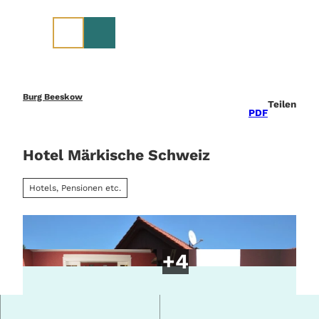
Z
u
m
I
n
h
a
Burg Beeskow
Teilen
l
PDF
t
Hotel Märkische Schweiz
Hotels, Pensionen etc.