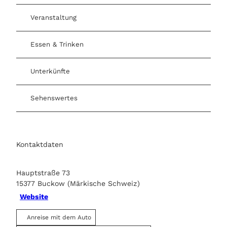
i
i
z
z
Veranstaltung
R
E
e
Z
Essen & Trinken
s
t
a
Unterkünfte
u
r
a
Sehenswertes
n
t
Kontaktdaten
Hauptstraße 73
15377
Buckow (Märkische Schweiz)
Website
Anreise mit dem Auto