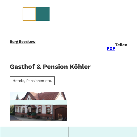
Z
u
m
I
n
h
a
Burg Beeskow
Teilen
l
PDF
t
Gasthof & Pension Köhler
Hotels, Pensionen etc.
A
u