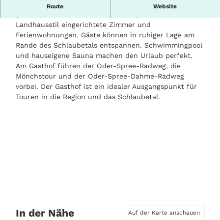
ß
Der Traditionsgasthof ist ein über viele Jahrhunderte
Route
Website
e
geführter Familienbetrieb. Er verfügt über im
n
Landhausstil eingerichtete Zimmer und
a
Ferienwohnungen. Gäste können in ruhiger Lage am
n
Rande des Schlaubetals entspannen. Schwimmingpool
s
und hauseigene Sauna machen den Urlaub perfekt.
i
Am Gasthof führen der Oder-Spree-Radweg, die
c
Mönchstour und der Oder-Spree-Dahme-Radweg
h
vorbei. Der Gasthof ist ein idealer Ausgangspunkt für
t
Touren in die Region und das Schlaubetal.
In der Nähe
Auf der Karte anschauen