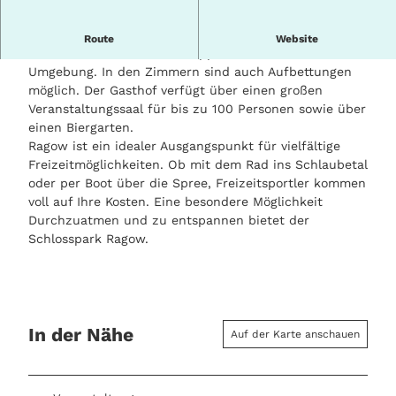
Der Gasthof und Pension Märkischer Dorfkrug bietet
Route
Website
20 Betten in Einzel- und Doppelzimmern in ländlicher
Umgebung. In den Zimmern sind auch Aufbettungen
möglich. Der Gasthof verfügt über einen großen
Veranstaltungssaal für bis zu 100 Personen sowie über
einen Biergarten.
Ragow ist ein idealer Ausgangspunkt für vielfältige
Freizeitmöglichkeiten. Ob mit dem Rad ins Schlaubetal
oder per Boot über die Spree, Freizeitsportler kommen
voll auf Ihre Kosten. Eine besondere Möglichkeit
Durchzuatmen und zu entspannen bietet der
Schlosspark Ragow.
In der Nähe
Auf der Karte anschauen