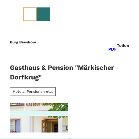
Z
u
m
I
n
h
a
Burg Beeskow
Teilen
l
PDF
t
Gasthaus & Pension "Märkischer
Dorfkrug"
Hotels, Pensionen etc.
© Florian Läufer