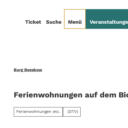
Z
sum
Datenschutz
u
m
Ticket
Suche
Menü
Veranstaltung
I
n
h
a
l
t
Burg Beeskow
Ferienwohnungen auf dem Bi
Ferienwohnungen etc.
(DTV)