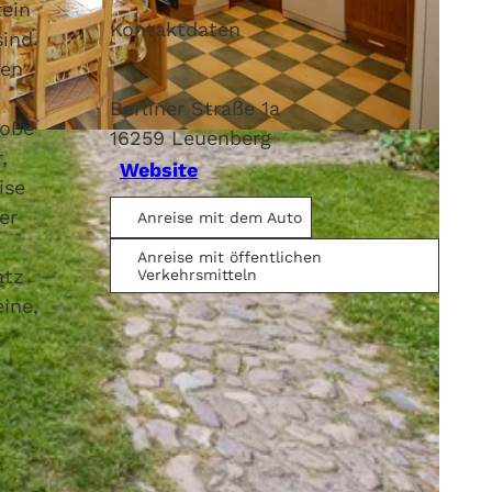
ein
Kontaktdaten
sind
gen
Berliner Straße 1a
roße
16259
Leuenberg
,
Website
ise
er
Anreise mit dem Auto
Anreise mit öffentlichen
atz
Verkehrsmitteln
ine,