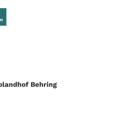
en
olandhof Behring