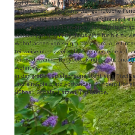
Auf dem Biohof mit den ansprechenden Hofge
befinden sich insgesamt vier gemütliche Fer
modern und mit viel Holz im Landhausstil ein
einen Aufpreis können auch Hunde mitgebrac
Wohnungen und Ferienhaus sind für bis zu vi
© Biolandhof Behring
Wohnflächen von 45 qm bis 78 qm. Alle Unter
teilweise über zwei Schlafzimmer, eine voll 
mit Badewanne. Babybett, Kinderstuhl und Ki
Wohnung.
In der großen Spielscheune steht eine Tischte
und ein Spielplatz vorhanden. Auf dem Hof g
Hühner, Schafe, Katzen und Hunde.