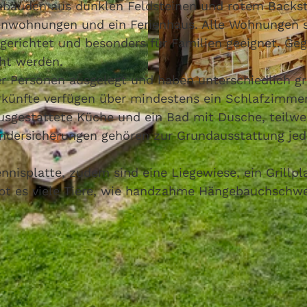
bäuden aus dunklen Feldsteinen und rotem Backst
ienwohnungen und ein Ferienhaus. Alle Wohnungen 
gerichtet und besonders für Familien geeignet. Ge
ht werden.
er Personen ausgelegt und haben unterschiedlich g
© Biolandhof Behring
künfte verfügen über mindestens ein Schlafzimmer
ausgestattete Küche und ein Bad mit Dusche, teilwe
ndersicherungen gehören zur Grundausstattung jed
nnisplatte, zudem sind eine Liegewiese, ein Grillpl
ibt es viele Tiere, wie handzahme Hängebauchschwe