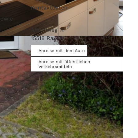
.
Kontaktdaten
sowie
Ahornweg 11
15518
Rauen
V.
Anreise mit dem Auto
Anreise mit öffentlichen
Verkehrsmitteln