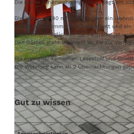
Die kleine Ferienwohnung "Maya" liegt am süd
Die Wohnung (40 m²) verfügt über ein Wohnz
einem Schlafzimmer mit Doppelbett und ein
Eine Abstellmöglichkeit für Fahrräder ist vor
© Antje Oegel, Lizenz: Fürstenwalder Tourismusverein e.V.
Den Gästen steht Internet/ WLAN zur Verfüg
Ein moderner Fernseher, Lesestoff und Gesell
Die Wohnung kann ab 2 Übernachtungen geb
Gut zu wissen
Ansprechpartner:in