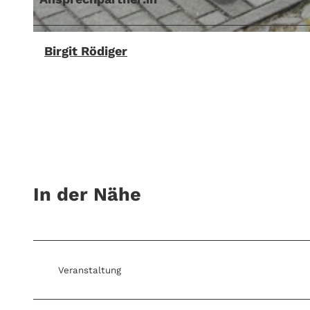
© Antje Oegel, Lizenz: Fürstenwalder Tourismusverein e.V.
Birgit Rödiger
In der Nähe
Veranstaltung