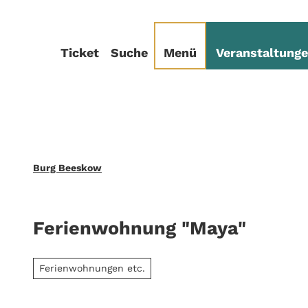
Z
sum
Datenschutz
u
m
Ticket
Suche
Menü
Veranstaltung
I
n
h
a
l
t
Burg Beeskow
Ferienwohnung "Maya"
Ferienwohnungen etc.