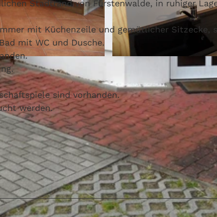
lichen Stadtrand von Fürstenwalde, in ruhiger Lage
immer mit Küchenzeile und gemütlicher Sitzecke, 
 Bad mit WC und Dusche.
handen.
© Antje Oegel, Lizenz: Fürstenwalder Tourismusverein e.
ung.
schaftspiele sind vorhanden.
ucht werden.