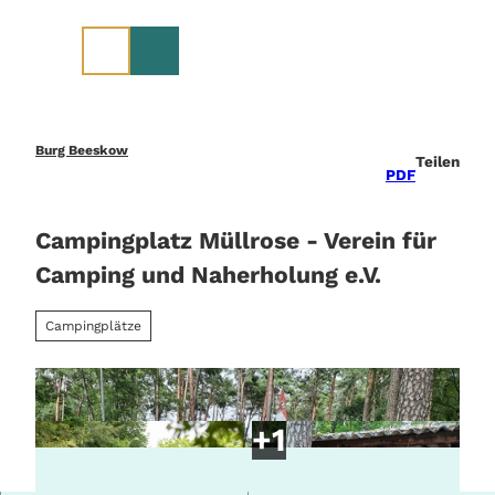
Z
u
m
I
n
h
a
Burg Beeskow
Teilen
l
PDF
t
Campingplatz Müllrose - Verein für
Camping und Naherholung e.V.
Campingplätze