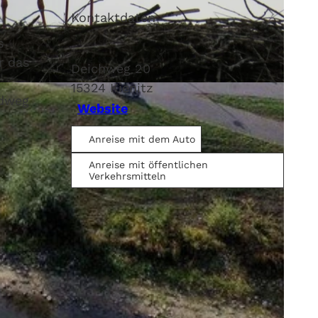
Kontaktdaten
s
r das
Deichweg 20
15324
Kienitz
adweg
Website
Anreise mit dem Auto
Anreise mit öffentlichen
Verkehrsmitteln