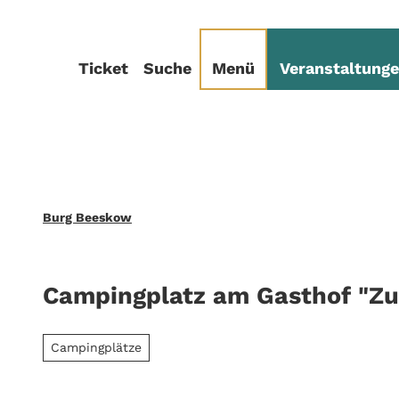
Z
sum
Datenschutz
u
m
Ticket
Suche
Menü
Veranstaltung
I
n
h
a
l
t
Burg Beeskow
Campingplatz am Gasthof "Z
Campingplätze