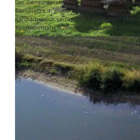
Der Campingplatz ist in ruhiger ländlicher La
Stellplätze in großer Zahl für Wohnwagen, 
Sanitärbereich verfügt die Anlage auch über 
Sportboothafens Kienitz. Ein Gasthof in unmi
leibliche Wohl der Gäste.
© Gasthof am Hafen
Die Lage des Platzes im Oderbruch ist ideal
oder für Bootsausflüge auf der Oder.