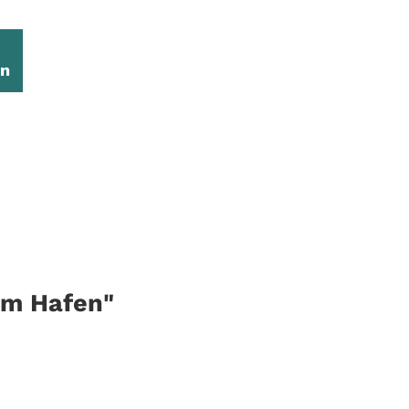
en
um Hafen"