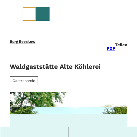
Z
u
m
I
n
h
a
Burg Beeskow
Teilen
l
PDF
t
Waldgaststätte Alte Köhlerei
Gastronomie