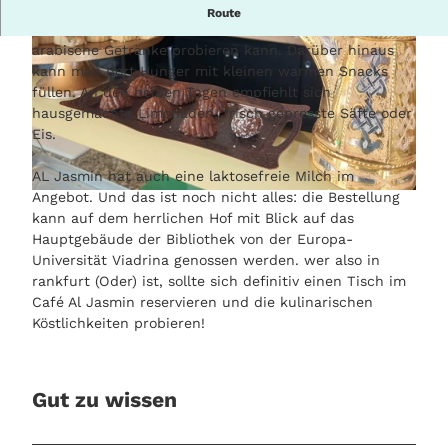
Café Al Jasmin
in Frankfurt (Oder) ist ein gemütliches
Route
Café, wo man leckere arabische Köstlichkeiten und
arabische Getränke probieren kann. Darüber hinaus
kann man dort Hunger mit kleinen warmen Snacks
füllen. An den heißen Tagen empfiehlt sich
hausgemachte Limonaden, frisch gepresste Säfte oder
Eis.
© Maja Kühn, Lizenz: deutsch-polnische Tourist-Information Frankfurt (Oder)
AL Jasmin hat auch eine laktosefreie Milch im
Angebot. Und das ist noch nicht alles: die Bestellung
© Maja Kühn, Lizenz: deutsch-polnische Tourist-Information Frankfurt (Oder)
kann auf dem herrlichen Hof mit Blick auf das
Hauptgebäude der Bibliothek von der Europa-
Universität Viadrina genossen werden. wer also in
rankfurt (Oder) ist, sollte sich definitiv einen Tisch im
Café Al Jasmin reservieren und die kulinarischen
Köstlichkeiten probieren!
Gut zu wissen