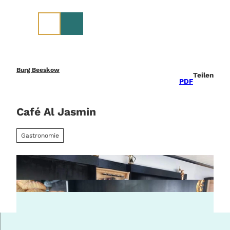
Z
u
m
I
n
h
a
Burg Beeskow
Teilen
l
PDF
t
Café Al Jasmin
Gastronomie